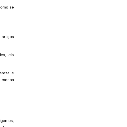
 como se
 artigos
ca, ela
areza e
: menos
igentes,