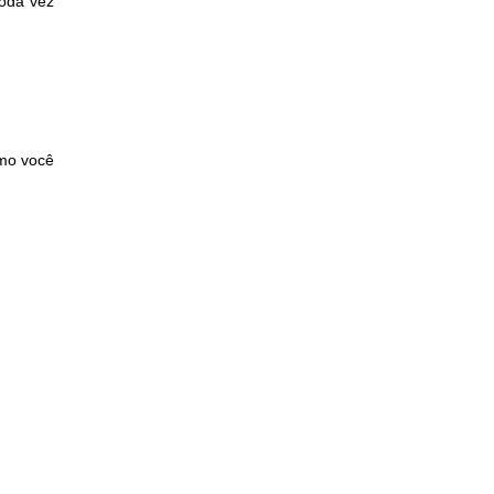
toda vez
mo você