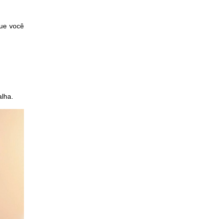
que você
alha.