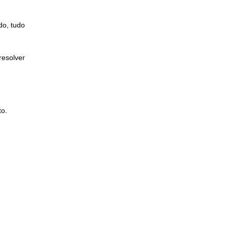
do, tudo
resolver
to.