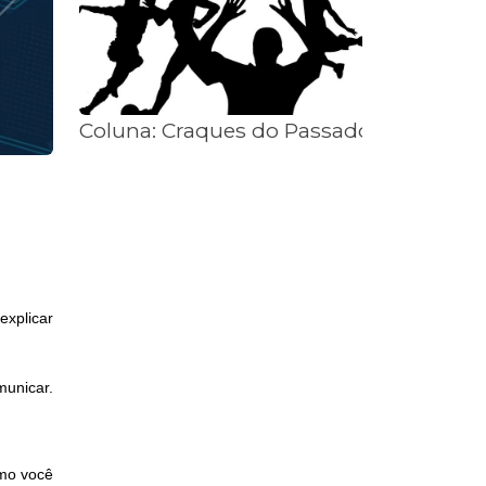
Coluna: Craques do Passado com Vitor 
explicar
municar.
omo você