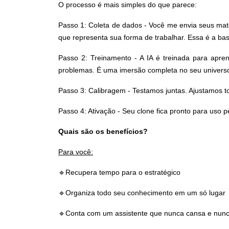
O processo é mais simples do que parece:
Passo 1: Coleta de dados -
Você me envia seus mate
que representa sua forma de trabalhar. Essa é a ba
Passo 2: Treinamento -
A IA é treinada para apre
problemas. É uma imersão completa no seu universo 
Passo 3: Calibragem -
Testamos juntas. Ajustamos to
Passo 4: Ativação -
Seu clone fica pronto para uso p
Quais são os benefícios?
Para você:
🔹
Recupera tempo para o estratégico
🔹
Organiza todo seu conhecimento em um só lugar
🔹
Conta com um assistente que nunca cansa e nun