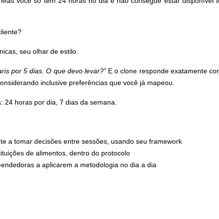
 Mas você só tem 24 horas no dia e não consegue estar disponível 
liente?
cas, seu olhar de estilo.
aris por 5 dias. O que devo levar?”
E o clone responde exatamente co
 considerando inclusive preferências que você já mapeou.
á: 24 horas por dia, 7 dias da semana.
nte a tomar decisões entre sessões, usando seu framework
ituições de alimentos, dentro do protocolo
endedoras a aplicarem a metodologia no dia a dia