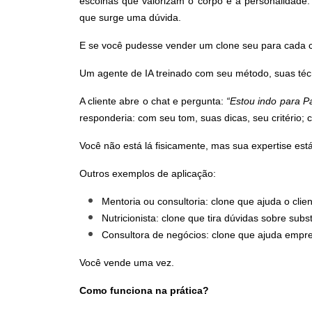
escolhas que valorizam o corpo e a personalidade.
que surge uma dúvida.
E se você pudesse vender um clone seu para cada c
Um agente de IA treinado com seu método, suas técni
A cliente abre o chat e pergunta:
“Estou indo para P
responderia: com seu tom, suas dicas, seu critério;
Você não está lá fisicamente, mas sua expertise est
Outros exemplos de aplicação:
Mentoria ou consultoria:
clone que ajuda o clie
Nutricionista:
clone que tira dúvidas sobre subst
Consultora de negócios:
clone que ajuda empre
Você vende uma vez.
Como funciona na prática?