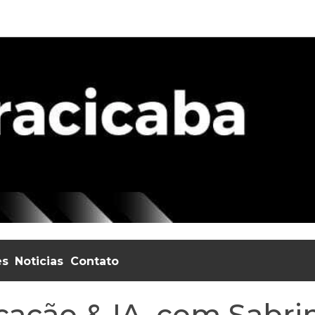
es
Noticias
Contato
ação & IA, com Sabri