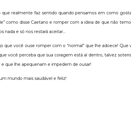
ilo que realmente faz sentido quando pensamos em como gost
idade” como disse Caetano e romper com a ideia de que não temos
ada e só nos restará aceitar...
sejo que você ouse romper com o “normal” que lhe adoece! Que 
 que você perceba que sua coragem está aí dentro, talvez soterr
ar e que lhe apequenam e impedem de ousar!
 um mundo mais saudável e feliz!