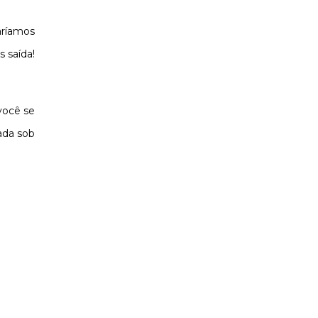
aríamos
 saída!
você se
ada sob