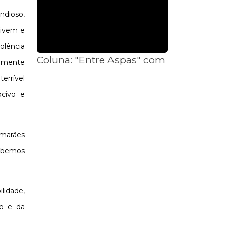
ndioso,
vivem e
olência
Coluna: "Entre Aspas" com Ronaldo Cas
elmente
terrível
ocivo e
imarães
cebemos
lidade,
mo e da