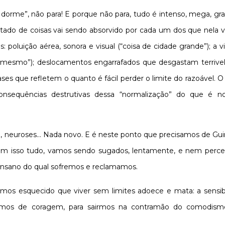
dorme”, não para! E porque não para, tudo é intenso, mega, gra
estado de coisas vai sendo absorvido por cada um dos que nela 
poluição aérea, sonora e visual (“coisa de cidade grande”); a vi
m mesmo”); deslocamentos engarrafados que desgastam terriv
es que refletem o quanto é fácil perder o limite do razoável. O 
nsequências destrutivas dessa “normalização” do que é n
o, neuroses... Nada novo. E é neste ponto que precisamos de Gu
om isso tudo, vamos sendo sugados, lentamente, e nem per
insano do qual sofremos e reclamamos.
mos esquecido que viver sem limites adoece e mata: a sensibi
isamos de coragem, para sairmos na contramão do comodis