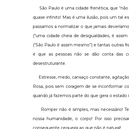
São Paulo é uma cidade frenética, que “não 
quase infinito! Mas é uma ilusão, pois um tal 
passamos a normalizar o que jamais deveríamos: 
(“uma cidade cheia de desigualdades, é assi
(“São Paulo é assim mesmo”) e tantas outras fras
é que as pessoas não se dão conta das co
desestruturante.
Estresse, medo, cansaço constante, agitaçã
Rosa, pois sem coragem de se inconformar c
quando já fazemos parte do que gera o estado 
Romper não é simples, mas necessário! Te
nossa humanidade, o corpo! Por isso prec
consequente cegueira ao que não é natural!