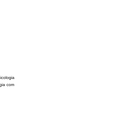
cologia
ogia com